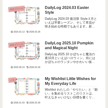
囲気に包まれて日々が進んでいきま
す。今月のリフィルは、クリス...
DailyLog 2024.03 Easter
自作リフィル
Style
DailyLog 2024.03 復活祭 Style３月と
いえば卒業シーズン、そして草花が
咲き始める時期でもあります。新し
い扉を開いて一歩踏み出す季節。新
2024.02.13
2026.03.26
しい自分に出会える季節。緊張と不
安、希望と期待が心の中で行ったり
来たり。笑顔あふれる毎...
DailyLog 2025.10 Pumpkin
自作リフィル
and Magical Night
DailyLog 2025.10 かぼちゃと魔法の
夜10月といえばハロウィン。街には
かぼちゃのランタンやかわいい仮装
であふれ、どこか心が浮き立つ季節
2025.09.23
2026.03.26
です。今月のリフィルは、そんなハ
ロウィンをモチーフに、ちょっぴり
スパイスの効いた楽しいデザイ...
My Wishlist Little Wishes for
メモ
My Everyday Life
Wishlist わたしの「やりたい」と「願
い」を集めるリストこのリストは、
叶えなきゃいけない目標を書くリフ
ィルではありません。ちょっと気に
2026.01.03
2026.03.26
なること、いつかやってみたいこ