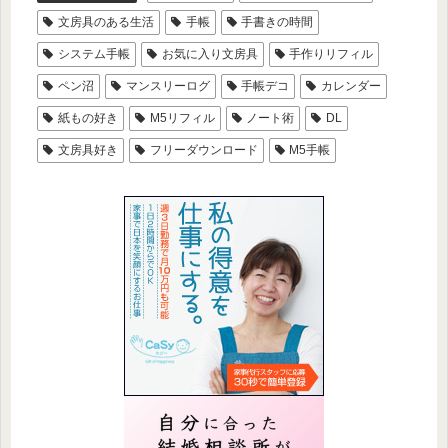
文房具のある生活
手帳
手書きの時間
システム手帳
お気に入り文房具
手作りリフィル
ペン沼
マンスリーログ
手帳デコ
カレンダー
紙もの好き
M5リフィル
ノート術
DL
文房具好き
フリーダウンロード
M5手帳