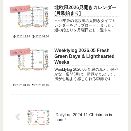
と、心がふっと動いた「願い」を、
気軽に書き留めるためのページで
北欧風2026見開きカレンダー
自作リフィル
す。大き...
[月曜始まり]
2026年版の北欧風の見開きタイプカ
レンダーをアップロードしました。
週の始まりを月曜日とし、週末を見
通しやすく年間スケジュールが一目
2025.12.14
2026.03.26
でチェックできます。シンプルで
「大切な日」のチェックに最適で
す。新しい一年をスタートしましょ
Weeklylog 2026.05 Fresh
自作リフィル
う。印刷には少し...
Green Days & Lighthearted
Weeks
Weeklylog 2026.05 新緑の風と、軽や
かな一週間5月は、新緑がまぶしく、
風が心地よく感じられる季節です。
外に出るだけで気分が少し軽くな
2026.04.15
2026.06.15
り、日々の中にも小さな楽しみを見
つけやすくなります。今月のウィー
クリーログは、クローバーとテ...
DailyLog 2024.11 Christmas is
soon!