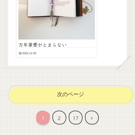
万年筆愛がとまらない
2024.12.05
次のページ
次
1
2
17
へ