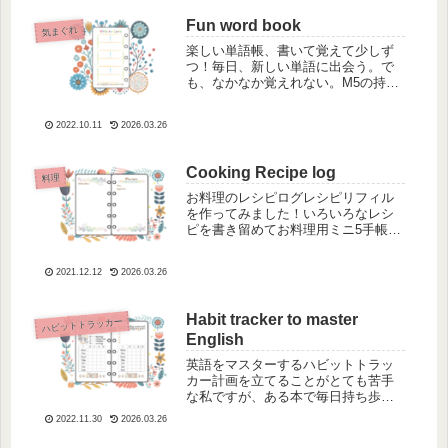
か語りかけてくれているようでメモ
をとる手もすすみます。楽しい気分
Fun word book
気まぐれ
でたくさんメモを...
楽しい単語帳、書いて覚えて少しず
つ！毎日、新しい単語に出会う。で
も、なかなか覚えれない。M5の持ち
歩き手帳に書き込んでいけば、覚え
るまで何度も手帳を開いて、覚えた
2022.10.11
2026.03.26
ら外していく。単語もたのしく覚え
たいからポップな楽しいものにしま
した。【Fun...
Cooking Recipe log
料理
お料理のレシピログレシピリフィル
を作ってみました！いろいろなレシ
ピを書き留めてお料理用ミニ5手帳に
ファイルしていきます。お料理する
時は、その中から必要な一枚を取り
2021.12.12
2026.03.26
出してミニ5用のクリアポケットに入
れて（お料理の時に濡れたり、汚れ
たりしないよ...
Habit tracker to master
ハビットトラッカー
English
英語をマスターするハビットトラッ
カー計画を立てることがとても苦手
な私ですが、ある本で毎日持ち歩き
の手帳に、このHabbit Trackerのリフ
2022.11.30
2026.03.26
ィルを持ち歩くことで、手帳を開い
て見ることで、感じとって、やらな