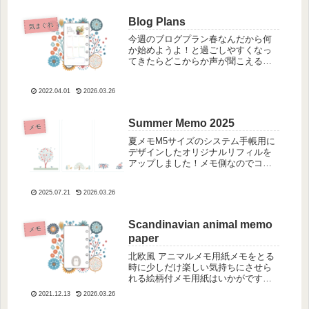
Blog Plans
気まぐれ
今週のブログプラン春なんだから何
か始めようよ！と過ごしやすくなっ
てきたらどこからか声が聞こえるよ
うな気がします。やり始めたけ
ど。。。しばらく休んでいたアレコ
2022.04.01
2026.03.26
レ、いろいろありますよね。その中
でもブログ！ブログを書くにあたっ
てのプランやアイデア...
Summer Memo 2025
メモ
夏メモM5サイズのシステム手帳用に
デザインしたオリジナルリフィルを
アップしました！メモ側なのでコン
パクトながら使いやすさを重視し、
手帳ライフがより快適になるよう工
2025.07.21
2026.03.26
夫を凝らしました。シンプルなデザ
インが中心です。夏らしくアイデア
の整理にぴった...
Scandinavian animal memo
メモ
paper
北欧風 アニマルメモ用紙メモをとる
時に少しだけ楽しい気持ちにさせら
れる絵柄付メモ用紙はいかがです
か？手帳を開いたときにほっこりと
2021.12.13
2026.03.26
顔を出す可愛いアニマル達、なんだ