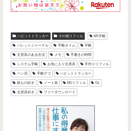
ハビットトラッカー
その他リフィル
M5手帳
バレットジャーナル
手帳タイム
手帳
文房具のある生活
メモ
手書きの時間
システム手帳
お気に入り文房具
手作りリフィル
ペン沼
手帳デコ
ハビットトラッカー
紙もの好き
ノート術
M5リフィル
DL
文房具好き
フリーダウンロード