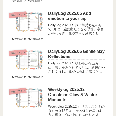
2025.08.21
2026.03.26
なぁと思いながら作っています。去
年の9月は「新しい手帳の発売」や
「海外の新学期」に合わせ...
DailyLog 2025.05 Add
自作リフィル
emotion to your trip
DailyLog 2025.05 旅に気持ちをのせ
て5月は、旅に出たくなる季節。寒さ
がやわらぎ、花や木々が芽吹くと、
心もふわっと軽くなっていきます。
2025.04.18
2026.03.26
明るい色の服を選びたくなるよう
に、気持ちも自然と前向きに。どこ
か遠くへ、心の向くままに旅をし...
DailyLog 2026.05 Gentle May
自作リフィル
Reflections
DailyLog 2026.05 やわらかな五月
に、想いを巡らせて 5月は、新緑がや
さしく揺れ、風が心地よく感じられ
る季節です。何気ない一日も、どこ
2026.04.15
2026.06.15
か軽やかに過ぎていくような、そん
な穏やかな時間が流れています。今
月のリフィルは、初夏のやわら...
Weeklylog 2025.12
自作リフィル
Christmas Glow & Winter
Moments
Weeklylog 2025.12 クリスマスと冬の
きらめき12月は、街の灯りが星のよ
うに輝き、心の中にもふわりと温か