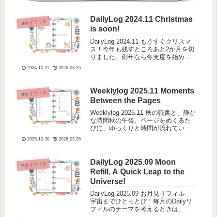
DailyLog 2024.11 Christmas
自作リフィル
is soon!
DailyLog 2024.11 もうすぐクリスマ
ス！今年も残すところあと2か月を切
りました。例年なら冬支度を始める
頃ですが、この暑さでは、半袖にカ
2024.10.21
2026.03.26
ーディガンを羽織るくらいがちょう
ど良い気候です。本来なら秋も深ま
り、木々が赤や黄色に色づき、...
Weeklylog 2025.11 Moments
自作リフィル
Between the Pages
Weeklylog 2025.11 秋の読書と、静か
な時間秋の午後、ページをめくるた
びに、ゆっくりと時間が流れていく
ような気がします。言葉のひとつひ
2025.10.30
2026.03.26
とつが心に染み込み、日々の出来事
が静かに整っていく。今月のウィー
クリーログは、そんな“読書の...
DailyLog 2025.09 Moon
自作リフィル
Refill, A Quick Leap to the
Universe!
DailyLog 2025.09 お月見リフィル、
宇宙までひとっとび！毎月のDailyリ
フィルのテーマを考えるときは、そ
の時の季節を感じてもらえたらいい